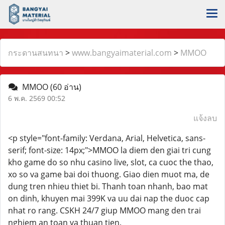
กระดานสนทนา
>
www.bangyaimaterial.com
>
MMOO
MMOO
(60 อ่าน)
6 พ.ค. 2569 00:52
แจ้งลบ
<p style="font-family: Verdana, Arial, Helvetica, sans-
serif; font-size: 14px;">MMOO la diem den giai tri cung
kho game do so nhu casino live, slot, ca cuoc the thao,
xo so va game bai doi thuong. Giao dien muot ma, de
dung tren nhieu thiet bi. Thanh toan nhanh, bao mat
on dinh, khuyen mai 399K va uu dai nap the duoc cap
nhat ro rang. CSKH 24/7 giup MMOO mang den trai
nghiem an toan va thuan tien.