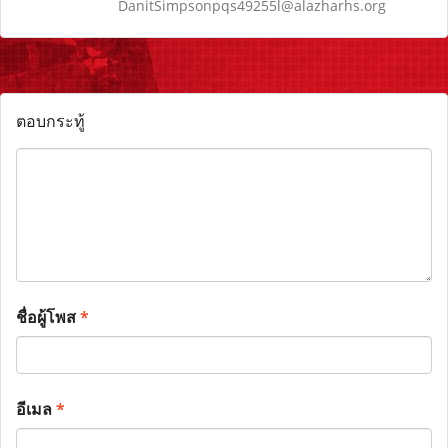
DanitSimpsonpqs49255l@alazharhs.org
ตอบกระทู้
ชื่อผู้โพส
*
อีเมล
*