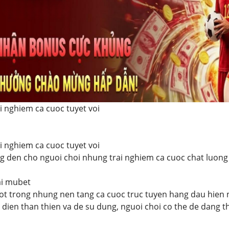
i nghiem ca cuoc tuyet voi
i nghiem ca cuoc tuyet voi
 den cho nguoi choi nhung trai nghiem ca cuoc chat luong
ai mubet
t trong nhung nen tang ca cuoc truc tuyen hang dau hien n
 dien than thien va de su dung, nguoi choi co the de dang t