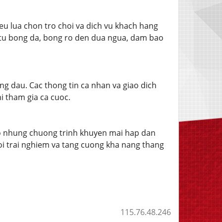
eu lua chon tro choi va dich vu khach hang
 tu bong da, bong ro den dua ngua, dam bao
ng dau. Cac thong tin ca nhan va giao dich
i tham gia ca cuoc.
co nhung chuong trinh khuyen mai hap dan
oi trai nghiem va tang cuong kha nang thang
115.76.48.246