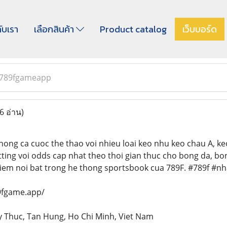
กับเรา
เลือกสินค้า
Product catalog
เว็บบอร์ด
789fgameapp
6 อ่าน)
hong ca cuoc the thao voi nhieu loai keo nhu keo chau A, ke
etting voi odds cap nhat theo thoi gian thuc cho bong da, bo
 diem noi bat trong he thong sportsbook cua 789F. #789f 
89fgame.app/
y Thuc, Tan Hung, Ho Chi Minh, Viet Nam