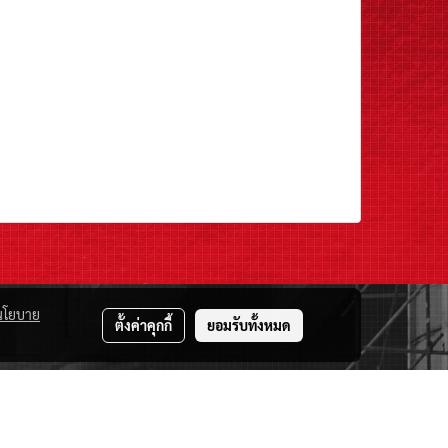
นโยบาย
ตั้งค่าคุกกี้
ยอมรับทั้งหมด