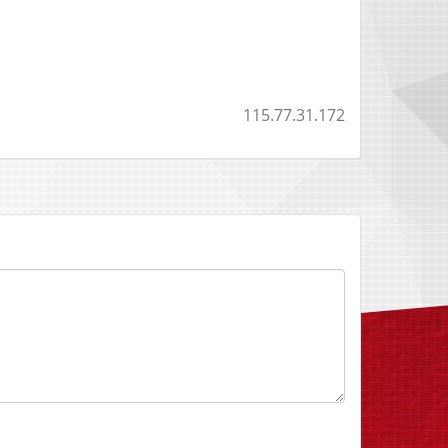
115.77.31.172