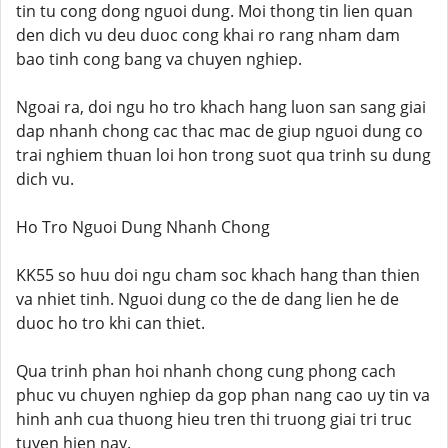
tin tu cong dong nguoi dung. Moi thong tin lien quan
den dich vu deu duoc cong khai ro rang nham dam
bao tinh cong bang va chuyen nghiep.
Ngoai ra, doi ngu ho tro khach hang luon san sang giai
dap nhanh chong cac thac mac de giup nguoi dung co
trai nghiem thuan loi hon trong suot qua trinh su dung
dich vu.
Ho Tro Nguoi Dung Nhanh Chong
KK55 so huu doi ngu cham soc khach hang than thien
va nhiet tinh. Nguoi dung co the de dang lien he de
duoc ho tro khi can thiet.
Qua trinh phan hoi nhanh chong cung phong cach
phuc vu chuyen nghiep da gop phan nang cao uy tin va
hinh anh cua thuong hieu tren thi truong giai tri truc
tuyen hien nay.