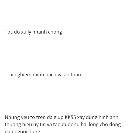
Toc do xu ly nhanh chong
Trai nghiem minh bach va an toan
Nhung yeu to tren da giup KK55 xay dung hinh anh
thuong hieu uy tin va tao duoc su hai long cho dong
dao nguoi dung.