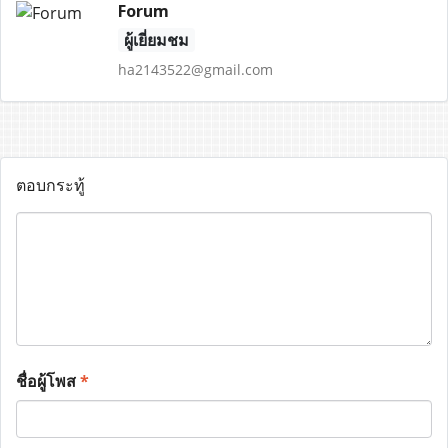
Forum
ผู้เยี่ยมชม
ha2143522@gmail.com
ตอบกระทู้
ชื่อผู้โพส
*