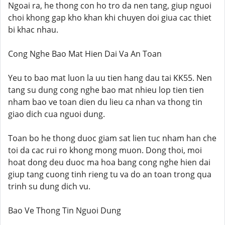
Ngoai ra, he thong con ho tro da nen tang, giup nguoi
choi khong gap kho khan khi chuyen doi giua cac thiet
bi khac nhau.
Cong Nghe Bao Mat Hien Dai Va An Toan
Yeu to bao mat luon la uu tien hang dau tai KK55. Nen
tang su dung cong nghe bao mat nhieu lop tien tien
nham bao ve toan dien du lieu ca nhan va thong tin
giao dich cua nguoi dung.
Toan bo he thong duoc giam sat lien tuc nham han che
toi da cac rui ro khong mong muon. Dong thoi, moi
hoat dong deu duoc ma hoa bang cong nghe hien dai
giup tang cuong tinh rieng tu va do an toan trong qua
trinh su dung dich vu.
Bao Ve Thong Tin Nguoi Dung