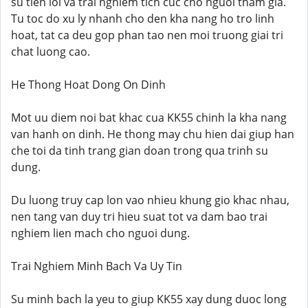
su tien loi va trai nghiem tich cuc cho nguoi tham gia.
Tu toc do xu ly nhanh cho den kha nang ho tro linh
hoat, tat ca deu gop phan tao nen moi truong giai tri
chat luong cao.
He Thong Hoat Dong On Dinh
Mot uu diem noi bat khac cua KK55 chinh la kha nang
van hanh on dinh. He thong may chu hien dai giup han
che toi da tinh trang gian doan trong qua trinh su
dung.
Du luong truy cap lon vao nhieu khung gio khac nhau,
nen tang van duy tri hieu suat tot va dam bao trai
nghiem lien mach cho nguoi dung.
Trai Nghiem Minh Bach Va Uy Tin
Su minh bach la yeu to giup KK55 xay dung duoc long