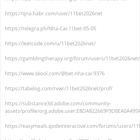
https://qna.habr.com/user/11bet2026net
https://telegra.ph/Nha-Cai-11bet-05-05
https://leetcode.com/u/11bet2026net/
https://gamblingtherapy.org/forum/users/11bet2026net/
https://www.skool.com/@bet-nha-cai-9376
https://tabelog.com/rvwr/11bet2026net/prof/
https://substance3d.adobe.com/community-
assets/profile/org.adobe.user:E8DA822669F9D8EA0A49
https://easymeals.qodeinteractive.com/forums/users/11