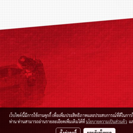
เว็บไซต์นี้มีการใช้งานคุกกี้ เพื่อเพิ่มประสิทธิภาพและประสบการณ์ที่ดีในการ
ท่าน ท่านสามารถอ่านรายละเอียดเพิ่มเติมได้ที่
นโยบายความเป็นส่วนตัว
แ
ตั้งค่าคุกกี้
ยอมรับทั้งหมด