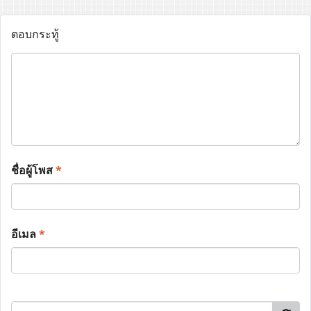
ตอบกระทู้
ชื่อผู้โพส
*
อีเมล
*