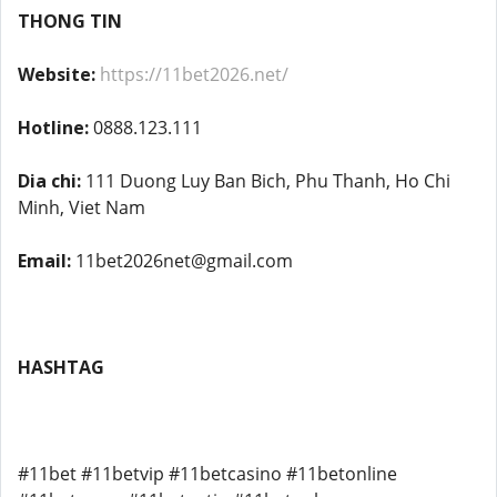
THONG TIN
Website:
https://11bet2026.net/
Hotline:
0888.123.111
Dia chi:
111 Duong Luy Ban Bich, Phu Thanh, Ho Chi
Minh, Viet Nam
Email:
11bet2026net@gmail.com
HASHTAG
#11bet #11betvip #11betcasino #11betonline