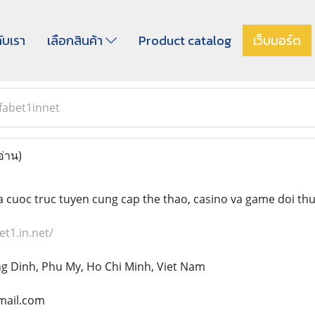
กับเรา
เลือกสินค้า
Product catalog
เว็บบอร์ด
fabet1innet
อ่าน)
a cuoc truc tuyen cung cap the thao, casino va game doi th
et1.in.net/
ng Dinh, Phu My, Ho Chi Minh, Viet Nam
mail.com