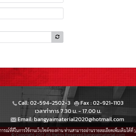
Call: 02-594-2502-3
Fax : 02-921-1103
เวลาทำการ 7.30 น. - 17.00 น.
Email: bangyaimaterial2020@hotmail.com
บการณ์ที่ดีในการใช้งานเว็บไซต์ของท่าน ท่านสามารถอ่านรายละเอียดเพิ่มเติมได้ที่
© Copyright 2017 All Rights Reserved.bangyaimaterial.com