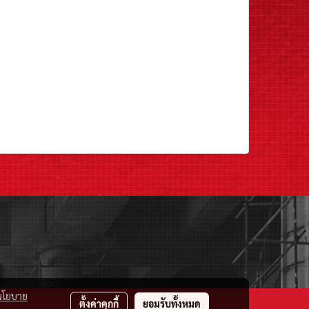
นโยบาย
ตั้งค่าคุกกี้
ยอมรับทั้งหมด