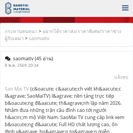
กระดานสนทนา
>
อยากได้ราคาส่ง/ราคาพิเศษ/ราคาช่าง
ผู้รับเหมา
>
saomaitv
saomaitv
(45 อ่าน)
8 พ.ค. 2569 20:34
แจ้งลบ
Sao Mai TV
(c&oacute; c&aacute;ch viết kh&aacute;c
l&agrave; SaoMaiTV) l&agrave; nền tảng trực tiếp
b&oacute;ng đ&aacute; th&agrave;nh lập năm 2026.
Nhằm đưa những trận cầu đỉnh cao tới người
h&acirc;m mộ Việt Nam. SaoMai TV cung cấp link xem
b&oacute;ng đ&aacute; Full HD chất lượng cao, ổn
định v&agrave; ho&agrave;n to&agrave;n miễn