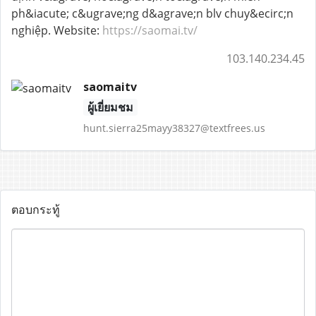
ph&iacute; c&ugrave;ng d&agrave;n blv chuy&ecirc;n
nghiệp. Website:
https://saomai.tv/
103.140.234.45
saomaitv
ผู้เยี่ยมชม
hunt.sierra25mayy38327@textfrees.us
ตอบกระทู้