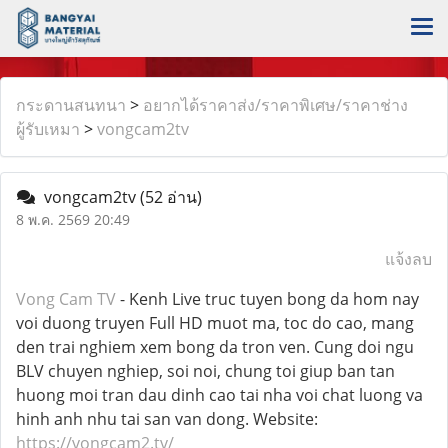
กระดานสนทนา
>
อยากได้ราคาส่ง/ราคาพิเศษ/ราคาช่าง
ผู้รับเหมา
>
vongcam2tv
vongcam2tv
(52 อ่าน)
8 พ.ค. 2569 20:49
แจ้งลบ
Vong Cam TV
- Kenh Live truc tuyen bong da hom nay
voi duong truyen Full HD muot ma, toc do cao, mang
den trai nghiem xem bong da tron ven. Cung doi ngu
BLV chuyen nghiep, soi noi, chung toi giup ban tan
huong moi tran dau dinh cao tai nha voi chat luong va
hinh anh nhu tai san van dong. Website:
https://vongcam2.tv/