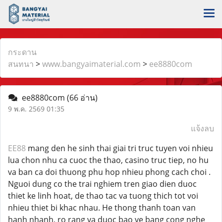
กระดาน
สนทนา
>
www.bangyaimaterial.com
>
ee8880com
ee8880com
(66 อ่าน)
9 พ.ค. 2569 01:35
แจ้งลบ
EE88
mang den he sinh thai giai tri truc tuyen voi nhieu
lua chon nhu ca cuoc the thao, casino truc tiep, no hu
va ban ca doi thuong phu hop nhieu phong cach choi .
Nguoi dung co the trai nghiem tren giao dien duoc
thiet ke linh hoat, de thao tac va tuong thich tot voi
nhieu thiet bi khac nhau. He thong thanh toan van
hanh nhanh, ro rang va duoc bao ve bang cong nghe