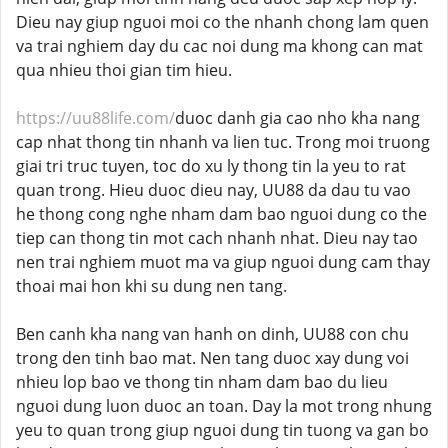
Dieu nay giup nguoi moi co the nhanh chong lam quen
va trai nghiem day du cac noi dung ma khong can mat
qua nhieu thoi gian tim hieu.
https://uu88life.com/
duoc danh gia cao nho kha nang
cap nhat thong tin nhanh va lien tuc. Trong moi truong
giai tri truc tuyen, toc do xu ly thong tin la yeu to rat
quan trong. Hieu duoc dieu nay, UU88 da dau tu vao
he thong cong nghe nham dam bao nguoi dung co the
tiep can thong tin mot cach nhanh nhat. Dieu nay tao
nen trai nghiem muot ma va giup nguoi dung cam thay
thoai mai hon khi su dung nen tang.
Ben canh kha nang van hanh on dinh, UU88 con chu
trong den tinh bao mat. Nen tang duoc xay dung voi
nhieu lop bao ve thong tin nham dam bao du lieu
nguoi dung luon duoc an toan. Day la mot trong nhung
yeu to quan trong giup nguoi dung tin tuong va gan bo