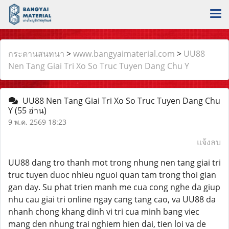
กระดานสนทนา
>
www.bangyaimaterial.com
>
UU88
Nen Tang Giai Tri Xo So Truc Tuyen Dang Chu Y
UU88 Nen Tang Giai Tri Xo So Truc Tuyen Dang Chu
Y
(55 อ่าน)
9 พ.ค. 2569 18:23
แจ้งลบ
UU88 dang tro thanh mot trong nhung nen tang giai tri
truc tuyen duoc nhieu nguoi quan tam trong thoi gian
gan day. Su phat trien manh me cua cong nghe da giup
nhu cau giai tri online ngay cang tang cao, va UU88 da
nhanh chong khang dinh vi tri cua minh bang viec
mang den nhung trai nghiem hien dai, tien loi va de