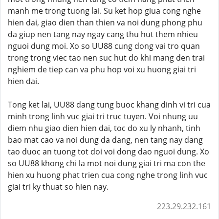
manh me trong tuong lai. Su ket hop giua cong nghe
hien dai, giao dien than thien va noi dung phong phu
da giup nen tang nay ngay cang thu hut them nhieu
nguoi dung moi. Xo so UU88 cung dong vai tro quan
trong trong viec tao nen suc hut do khi mang den trai
nghiem de tiep can va phu hop voi xu huong giai tri
hien dai.
Tong ket lai, UU88 dang tung buoc khang dinh vi tri cua
minh trong linh vuc giai tri truc tuyen. Voi nhung uu
diem nhu giao dien hien dai, toc do xu ly nhanh, tinh
bao mat cao va noi dung da dang, nen tang nay dang
tao duoc an tuong tot doi voi dong dao nguoi dung. Xo
so UU88 khong chi la mot noi dung giai tri ma con the
hien xu huong phat trien cua cong nghe trong linh vuc
giai tri ky thuat so hien nay.
223.29.232.161