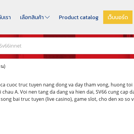
กับเรา
เลือกสินค้า
Product catalog
เว็บบอร์ด
Sv66innet
าน)
 ca cuoc truc tuyen nang dong va day tham vong, huong toi
 tai chau A. Voi nen tang da dang va hien dai, SV66 cung cap 
, song bai truc tuyen (live casino), game slot, cho den xo so 