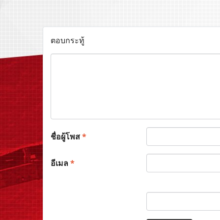
ตอบกระทู้
ชื่อผู้โพส
*
อีเมล
*