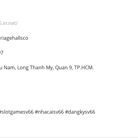
6.in.net/
riagehallsco
97
uu Nam, Long Thanh My, Quan 9, TP.HCM.
#slotgamesv66 #nhacaisv66 #dangkysv66