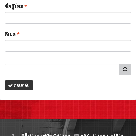
ชื่อผู้โพส
*
อีเมล
*
ตอบกลับ
Call: 02-594-2502-3
Fax : 02-921-1103