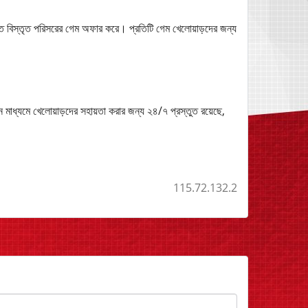
্ত বিস্তৃত পরিসরের গেম অফার করে। প্রতিটি গেম খেলোয়াড়দের জন্য
াধ্যমে খেলোয়াড়দের সহায়তা করার জন্য ২৪/৭ প্রস্তুত রয়েছে,
115.72.132.2