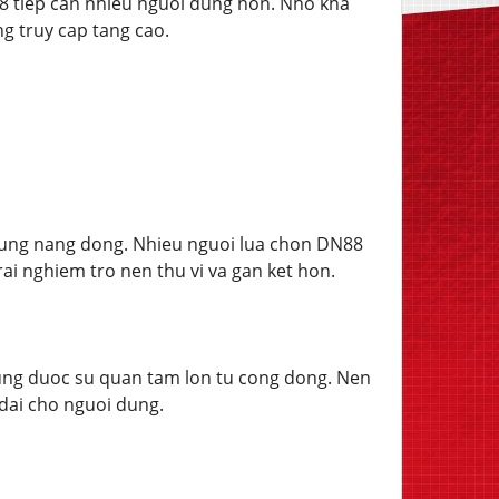
N88 tiep can nhieu nguoi dung hon. Nho kha
g truy cap tang cao.
dung nang dong. Nhieu nguoi lua chon DN88
rai nghiem tro nen thu vi va gan ket hon.
ung duoc su quan tam lon tu cong dong. Nen
 dai cho nguoi dung.