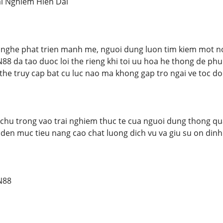
i Nghiem Hien Dai
 nghe phat trien manh me, nguoi dung luon tim kiem mot no
N88 da tao duoc loi the rieng khi toi uu hoa he thong de phu
the truy cap bat cu luc nao ma khong gap tro ngai ve toc do
chu trong vao trai nghiem thuc te cua nguoi dung thong qu
den muc tieu nang cao chat luong dich vu va giu su on dinh
N88