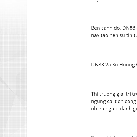
Ben canh do, DN88 c
nay tao nen su tin 
DN88 Va Xu Huong G
Thi truong giai tri
ngung cai tien con
nhieu nguoi danh gia