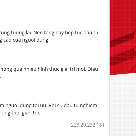
ng tuong lai. Nen tang nay tiep tuc dau tu
g cao cua nguoi dung.
hong qua nhieu hinh thuc giai tri moi. Dieu
.
em nguoi dung toi uu. Voi su dau tu nghiem
ong thoi gian toi.
223.29.232.161