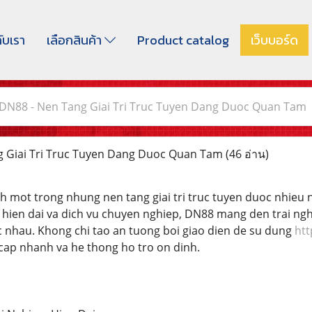
กับเรา
เลือกสินค้า
Product catalog
เว็บบอร์ด
DN88 - Nen Tang Giai Tri Truc Tuyen Dang Duoc Quan Tam
 Giai Tri Truc Tuyen Dang Duoc Quan Tam
(46 อ่าน)
 mot trong nhung nen tang giai tri truc tuyen duoc nhieu ng
hien dai va dich vu chuyen nghiep, DN88 mang den trai ngh
 nhau. Khong chi tao an tuong boi giao dien de su dung
htt
 cap nhanh va he thong ho tro on dinh.