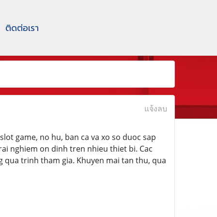
ติดต่อเรา
แจ้งลบ
, slot game, no hu, ban ca va xo so duoc sap
ai nghiem on dinh tren nhieu thiet bi. Cac
ng qua trinh tham gia. Khuyen mai tan thu, qua