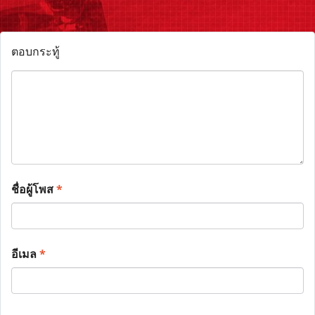
ตอบกระทู้
ชื่อผู้โพส
*
อีเมล
*