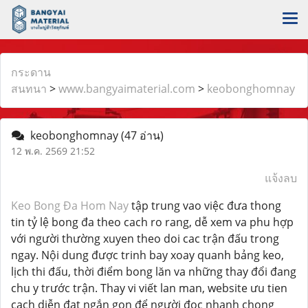
กระดาน
สนทนา
>
www.bangyaimaterial.com
>
keobonghomnay
keobonghomnay
(47 อ่าน)
12 พ.ค. 2569 21:52
แจ้งลบ
Keo Bong Đa Hom Nay
tập trung vao việc đưa thong
tin tỷ lệ bong đa theo cach ro rang, dễ xem va phu hợp
với người thường xuyen theo doi cac trận đấu trong
ngay. Nội dung được trinh bay xoay quanh bảng keo,
lịch thi đấu, thời điểm bong lăn va những thay đổi đang
chu y trước trận. Thay vi viết lan man, website ưu tien
cach diễn đạt ngắn gọn để người đọc nhanh chong