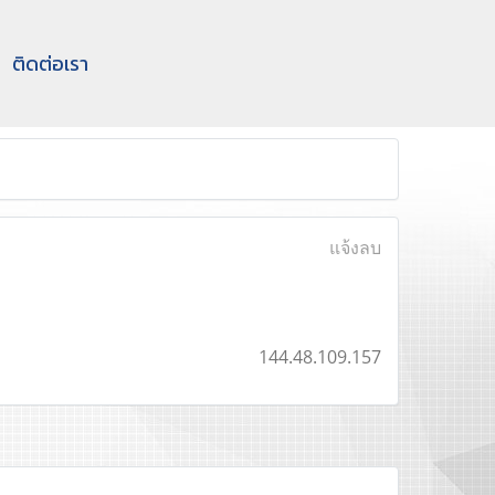
ติดต่อเรา
แจ้งลบ
144.48.109.157