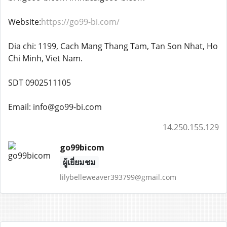
Website:
https://go99-bi.com/
Dia chi: 1199, Cach Mang Thang Tam, Tan Son Nhat, Ho
Chi Minh, Viet Nam.
SDT 0902511105
Email: info@go99-bi.com
14.250.155.129
go99bicom
ผู้เยี่ยมชม
lilybelleweaver393799@gmail.com