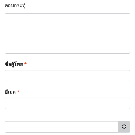
ตอบกระทู้
ชื่อผู้โพส
*
อีเมล
*