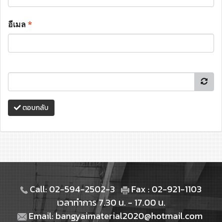
อีเมล
*
ตอบกลับ
Call: 02-594-2502-3
Fax : 02-921-1103
เวลาทำการ 7.30 น. - 17.00 น.
Email: bangyaimaterial2020@hotmail.com