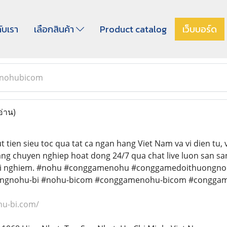
กับเรา
เลือกสินค้า
Product catalog
เว็บบอร์ด
nohubicom
อ่าน)
tien sieu toc qua tat ca ngan hang Viet Nam va vi dien tu, vo
ng chuyen nghiep hoat dong 24/7 qua chat live luon san san
trai nghiem. #nohu #conggamenohu #conggamedoithuongn
ngnohu-bi #nohu-bicom #conggamenohu-bicom #congga
hu-bi.com/