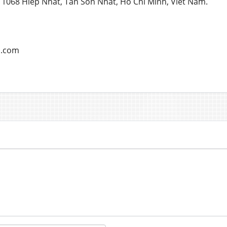
 1068 Hiep Nhat, Tan Son Nhat, Ho Chi Minh, Viet Nam.
i.com