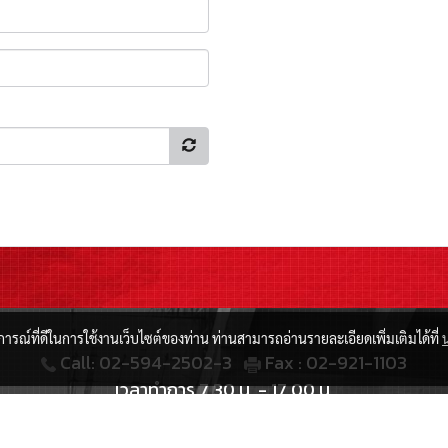
บการณ์ที่ดีในการใช้งานเว็บไซต์ของท่าน ท่านสามารถอ่านรายละเอียดเพิ่มเติมได้ที่
Call: 02-594-2502-3
Fax : 02-921-1103
เวลาทำการ 7.30 น. - 17.00 น.
Email: bangyaimaterial2020@hotmail.com