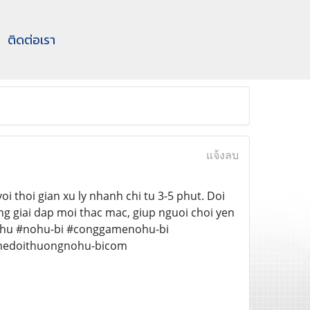
ติดต่อเรา
แจ้งลบ
i thoi gian xu ly nhanh chi tu 3-5 phut. Doi
g giai dap moi thac mac, giup nguoi choi yen
ohu #nohu-bi #conggamenohu-bi
medoithuongnohu-bicom