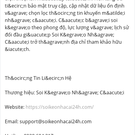
ti&ecirc;n bảo mật truy cập, cập nhật dữ liệu ổn định
v&agrave; chọn lọc th&ocirc;ng tin khuyến m&atilde;i
nh&agrave; c&aacute;i. C&aacute;c b&agrave;i soi
k&egrave;o theo phong độ, lực lượng v&agrave; lịch sử
đối đầu gi&uacute;p Soi K&egrave;o Nh&agrave;
C&aacute;i trở th&agrave;nh địa chỉ tham khảo hữu
&iacute;ch.
Th&ocirc;ng Tin Li&ecirc;n Hệ
Thương hiệu: Soi K&egrave;o Nh&agrave; C&aacute;i
Website:
https://soikeonhacai24h.com/
Email: support@soikeonhacai24h.com