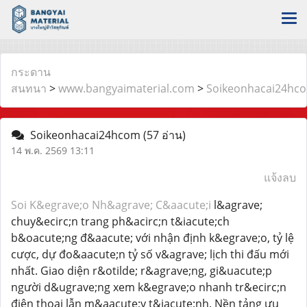
กระดาน
สนทนา
>
www.bangyaimaterial.com
>
Soikeonhacai24hc
Soikeonhacai24hcom
(57 อ่าน)
14 พ.ค. 2569 13:11
แจ้งลบ
Soi K&egrave;o Nh&agrave; C&aacute;i
l&agrave;
chuy&ecirc;n trang ph&acirc;n t&iacute;ch
b&oacute;ng đ&aacute; với nhận định k&egrave;o, tỷ lệ
cược, dự đo&aacute;n tỷ số v&agrave; lịch thi đấu mới
nhất. Giao diện r&otilde; r&agrave;ng, gi&uacute;p
người d&ugrave;ng xem k&egrave;o nhanh tr&ecirc;n
điện thoại lẫn m&aacute;y t&iacute;nh. Nền tảng ưu