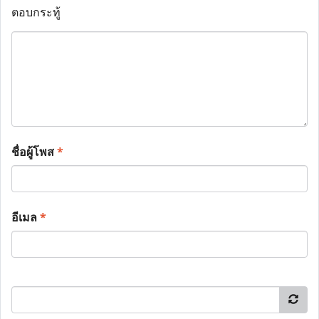
ตอบกระทู้
ชื่อผู้โพส
*
อีเมล
*