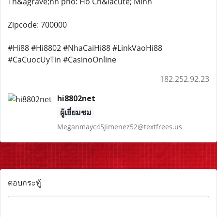
Th&agrave;nh phố: Hồ Ch&iacute; Minh
Zipcode: 700000
#Hi88 #Hi8802 #NhaCaiHi88 #LinkVaoHi88
#CaCuocUyTin #CasinoOnline
182.252.92.23
hi8802net
ผู้เยี่ยมชม
Meganmayc45Jimenez52@textfrees.us
ตอบกระทู้