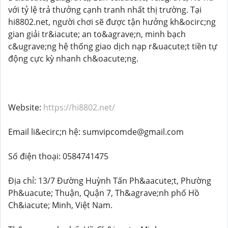
với tỷ lệ trả thưởng cạnh tranh nhất thị trường. Tại
hi8802.net, người chơi sẽ được tận hưởng kh&ocirc;ng
gian giải tr&iacute; an to&agrave;n, minh bạch
c&ugrave;ng hệ thống giao dịch nạp r&uacute;t tiền tự
động cực kỳ nhanh ch&oacute;ng.
Website:
https://hi8802.net/
Email li&ecirc;n hệ: sumvipcomde@gmail.com
Số điện thoại: 0584741475
Địa chỉ: 13/7 Đường Huỳnh Tấn Ph&aacute;t, Phường
Ph&uacute; Thuận, Quận 7, Th&agrave;nh phố Hồ
Ch&iacute; Minh, Việt Nam.