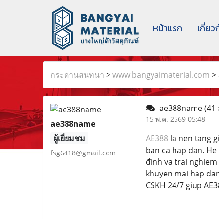
หน้าแรก
เกี่ยว
กระดานสนทนา
>
www.bangyaimaterial.com
>
ae388name
(41 
15 พ.ค. 2569 05:48
ae388name
ผู้เยี่ยมชม
AE388
la nen tang gi
ban ca hap dan. He 
fsg6418@gmail.com
đinh va trai nghiem
khuyen mai hap dan 
CSKH 24/7 giup AE38