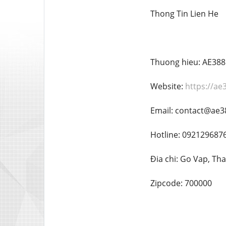
Thong Tin Lien He
Thuong hieu: AE388
Website:
https://a
Email: contact@ae
Hotline: 092129687
Đia chi: Go Vap, Th
Zipcode: 700000