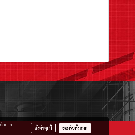
นโยบาย
ตั้งค่าคุกกี้
ยอมรับทั้งหมด