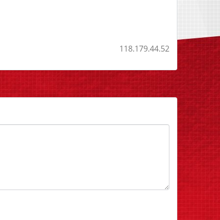
118.179.44.52