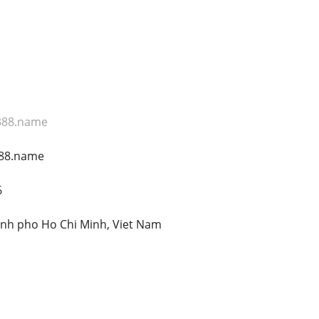
e388.name
388.name
6
anh pho Ho Chi Minh, Viet Nam