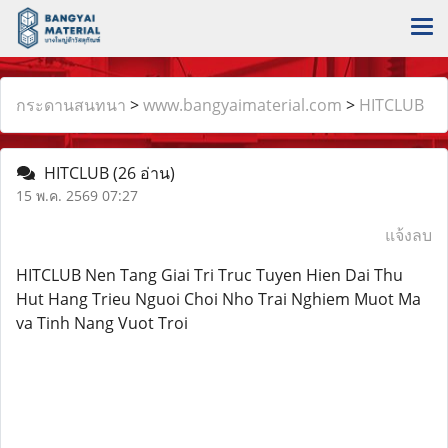
กระดานสนทนา
>
www.bangyaimaterial.com
>
HITCLUB
HITCLUB
(26 อ่าน)
15 พ.ค. 2569 07:27
แจ้งลบ
HITCLUB Nen Tang Giai Tri Truc Tuyen Hien Dai Thu
Hut Hang Trieu Nguoi Choi Nho Trai Nghiem Muot Ma
va Tinh Nang Vuot Troi