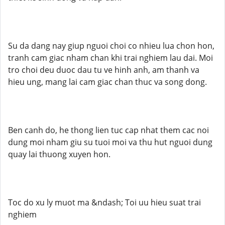
Su da dang nay giup nguoi choi co nhieu lua chon hon,
tranh cam giac nham chan khi trai nghiem lau dai. Moi
tro choi deu duoc dau tu ve hinh anh, am thanh va
hieu ung, mang lai cam giac chan thuc va song dong.
Ben canh do, he thong lien tuc cap nhat them cac noi
dung moi nham giu su tuoi moi va thu hut nguoi dung
quay lai thuong xuyen hon.
Toc do xu ly muot ma &ndash; Toi uu hieu suat trai
nghiem