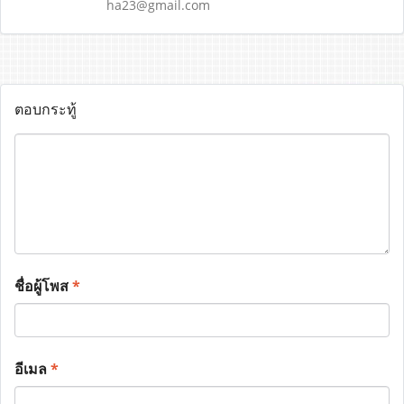
ha23@gmail.com
ตอบกระทู้
ชื่อผู้โพส
*
อีเมล
*