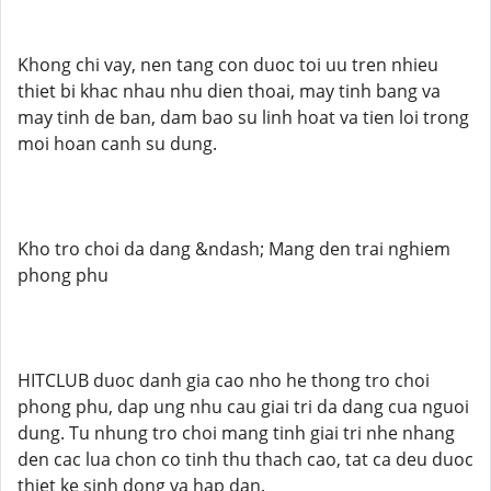
Khong chi vay, nen tang con duoc toi uu tren nhieu
thiet bi khac nhau nhu dien thoai, may tinh bang va
may tinh de ban, dam bao su linh hoat va tien loi trong
moi hoan canh su dung.
Kho tro choi da dang &ndash; Mang den trai nghiem
phong phu
HITCLUB duoc danh gia cao nho he thong tro choi
phong phu, dap ung nhu cau giai tri da dang cua nguoi
dung. Tu nhung tro choi mang tinh giai tri nhe nhang
den cac lua chon co tinh thu thach cao, tat ca deu duoc
thiet ke sinh dong va hap dan.