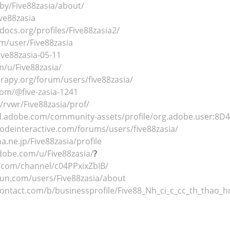
by/Five88zasia/about/
ve88zasia
docs.org/profiles/Five88zasia2/
m/user/Five88zasia
ive88zasia-05-11
m/u/Five88zasia/
rapy.org/forum/users/five88zasia/
com/@five-zasia-1241
/rvwr/Five88zasia/prof/
3d.adobe.com/community-assets/profile/org.adobe.user:
odeinteractive.com/forums/users/five88zasia/
na.ne.jp/Five88zasia/profile
dobe.com/u/Five88zasia/
?
e.com/channel/c04PPxixZbIB/
un.com/users/Five88zasia/about
contact.com/b/businessprofile/Five88_Nh_ci_c_cc_th_thao_