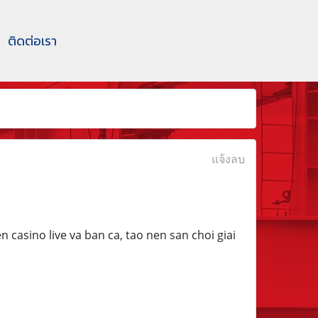
ติดต่อเรา
แจ้งลบ
 casino live va ban ca, tao nen san choi giai