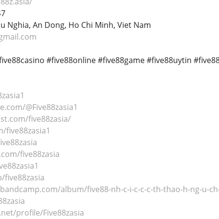
e88z.asia/
47
Huu Nghia, An Dong, Ho Chi Minh, Viet Nam
gmail.com
#five88casino #five88online #five88game #five88uytin #five
8zasia1
e.com/@Five88zasia1
st.com/five88zasia/
m/five88zasia1
ive88zasia
.com/five88zasia
ive88zasia1
/five88zasia
1.bandcamp.com/album/five88-nh-c-i-c-c-c-th-thao-h-ng-u-ch
e88zasia
net/profile/Five88zasia