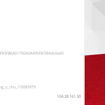
8D4F83FB6A0175D60A495FB7@AdobeID
hng_u_chu_/10083979
104.28.161.30