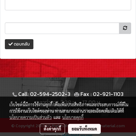
ตอบกลับ
Call: 02-594-2502-3
Fax : 02-921-1103
เวลาทำการ 7.30 น. - 17.00 น.
เว็บไซต์นี้มีการใช้งานคุกกี้ เพื่อเพิ่มประสิทธิภาพและประสบการณ์ที่ดีใน
Email: bangyaimaterial2020@hotmail.com
การใช้งานเว็บไซต์ของท่าน ท่านสามารถอ่านรายละเอียดเพิ่มเติมได้ที่
นโยบายความเป็นส่วนตัว
และ
นโยบายคุกกี้
© Copyright 2017 All Rights Reserved.bangyaimaterial.com
ตั้งค่าคุกกี้
ยอมรับทั้งหมด
Powered by
MakeWebEasy.com