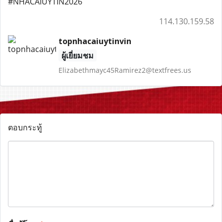
#NHACAIUYTIN2026
114.130.159.58
topnhacaiuytinvin
ผู้เยี่ยมชม
Elizabethmayc45Ramirez2@textfrees.us
ตอบกระทู้