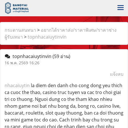
กระดานสนทนา
>
อยากได้ราคาส่ง/ราคาพิเศษ/ราคาช่าง
ผู้รับเหมา
>
topnhacaiuytinvin
topnhacaiuytinvin
(59 อ่าน)
16 พ.ค. 2569 16:26
แจ้งลบ
nhacaiuytin
la diem den danh cho cong dong yeu thich
ca cuoc the thao, casino truc tuyen va cac tro choi giai
tri co thuong. Nguoi dung co the tham khao nhieu
nhom game noi bat nhu bong da, bong ro, casino live,
baccarat, roulette, slot quay thuong, ban ca doi thuong
va mini game toc do cao. Cach trinh bay chu trong su
ro rang, giup nguoi choi de nhan dien san choi phu