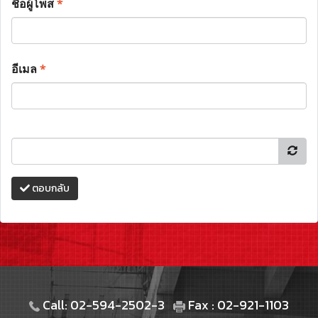
ชื่อผู้โพส
*
อีเมล
*
ตอบกลับ
Call: 02-594-2502-3
Fax : 02-921-1103