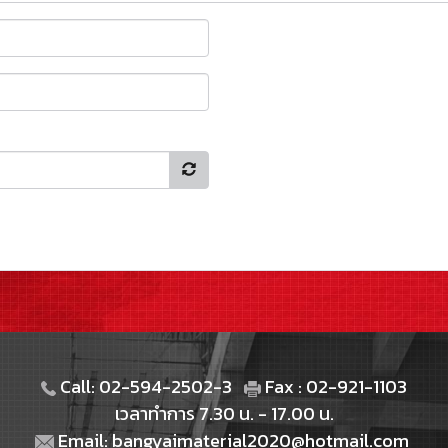
Call: 02-594-2502-3
Fax : 02-921-1103
เวลาทำการ 7.30 น. - 17.00 น.
Email: bangyaimaterial2020@hotmail.com