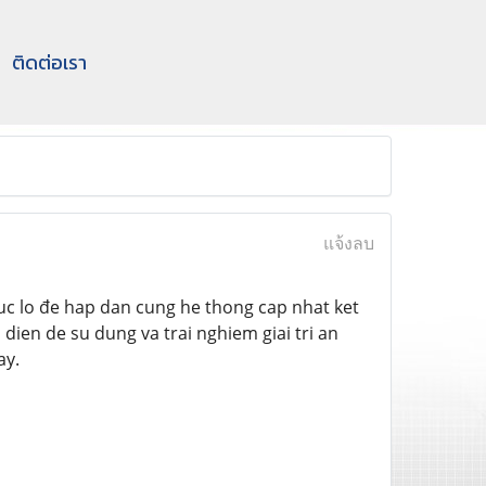
ติดต่อเรา
แจ้งลบ
uc lo đe hap dan cung he thong cap nhat ket
dien de su dung va trai nghiem giai tri an
ay.