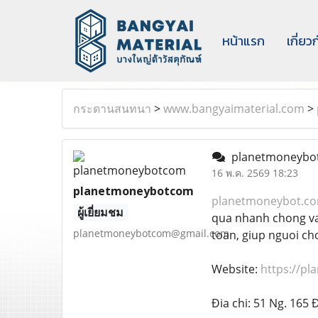
หน้าแรก
เกี่ยว
กระดานสนทนา
>
www.bangyaimaterial.com
>
planetmoneyb
16 พ.ค. 2569 18:23
planetmoneybotcom
planetmoneybot.c
ผู้เยี่ยมชม
qua nhanh chong va 
planetmoneybotcom@gmail.com
toan, giup nguoi cho
Website:
https://p
Đia chi: 51 Ng. 165 