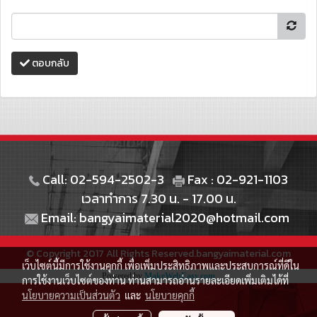
ตอบกลับ
Call: 02-594-2502-3
Fax : 02-921-1103
เวลาทำการ 7.30 น. - 17.00 น.
Email: bangyaimaterial2020@hotmail.com
© Copyright 2017 All Rights Reserved.bangyaimaterial.com
เว็บไซต์นี้มีการใช้งานคุกกี้ เพื่อเพิ่มประสิทธิภาพและประสบการณ์ที่ดีใน
Powered by
MakeWebEasy.com
การใช้งานเว็บไซต์ของท่าน ท่านสามารถอ่านรายละเอียดเพิ่มเติมได้ที่
นโยบายความเป็นส่วนตัว
และ
นโยบายคุกกี้