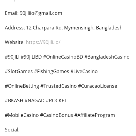
Email: 90jiliio@gmail.com
Address: 12 Charpara Rd, Mymensingh, Bangladesh
Website:
https://90jili.io/
#90JILI #90JILIBD #OnlineCasinoBD #BangladeshCasino
#SlotGames #FishingGames #LiveCasino
#OnlineBetting #TrustedCasino #CuracaoLicense
#BKASH #NAGAD #ROCKET
#MobileCasino #CasinoBonus #AffiliateProgram
Social: