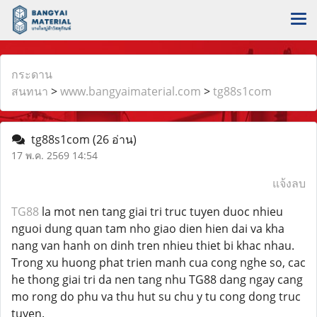
กระดาน
สนทนา
>
www.bangyaimaterial.com
>
tg88s1com
tg88s1com
(26 อ่าน)
17 พ.ค. 2569 14:54
แจ้งลบ
TG88
la mot nen tang giai tri truc tuyen duoc nhieu
nguoi dung quan tam nho giao dien hien dai va kha
nang van hanh on dinh tren nhieu thiet bi khac nhau.
Trong xu huong phat trien manh cua cong nghe so, cac
he thong giai tri da nen tang nhu TG88 dang ngay cang
mo rong do phu va thu hut su chu y tu cong dong truc
tuyen.