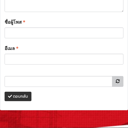
ชื่อผู้โพส
*
อีเมล
*
ตอบกลับ