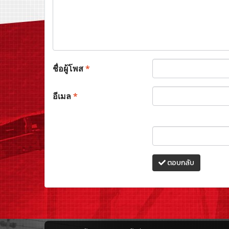
ชื่อผู้โพส
*
อีเมล
*
ตอบกลับ