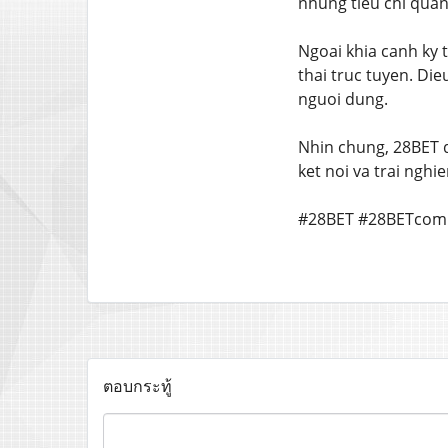
nhung tieu chi quan
Ngoai khia canh ky 
thai truc tuyen. D
nguoi dung.
Nhin chung, 28BET da
ket noi va trai ngh
#28BET #28BETcom 
ตอบกระทู้