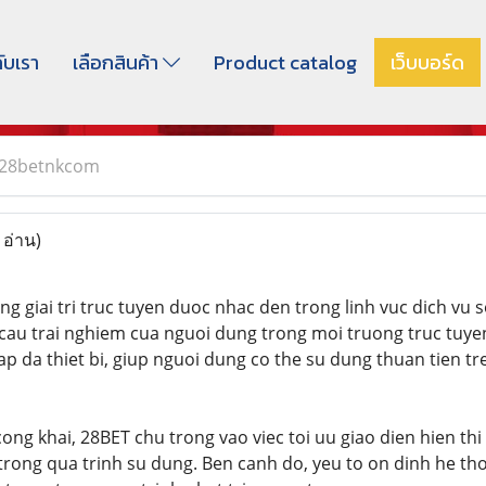
กับเรา
เลือกสินค้า
Product catalog
เว็บบอร์ด
28betnkcom
 อ่าน)
ng giai tri truc tuyen duoc nhac den trong linh vuc dich vu
u trai nghiem cua nguoi dung trong moi truong truc tuyen 
ap da thiet bi, giup nguoi dung co the su dung thuan tien t
ong khai, 28BET chu trong vao viec toi uu giao dien hien thi
 trong qua trinh su dung. Ben canh do, yeu to on dinh he th