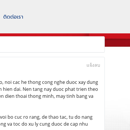
ติดต่อเรา
แจ้งลบ
 so, noi cac he thong cong nghe duoc xay dung
hien dai. Nen tang nay duoc phat trien theo
ren dien thoai thong minh, may tinh bang va
 voi bo cuc ro rang, de thao tac, tu do nang
ong va toc do xu ly cung duoc de cap nhu