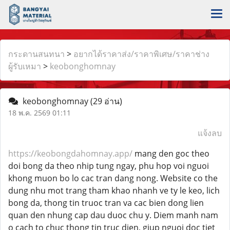
กระดานสนทนา
>
อยากได้ราคาส่ง/ราคาพิเศษ/ราคาช่าง
ผู้รับเหมา
>
keobonghomnay
keobonghomnay
(29 อ่าน)
18 พ.ค. 2569 01:11
แจ้งลบ
https://keobongdahomnay.app/
mang den goc theo
doi bong da theo nhip tung ngay, phu hop voi nguoi
khong muon bo lo cac tran dang nong. Website co the
dung nhu mot trang tham khao nhanh ve ty le keo, lich
bong da, thong tin truoc tran va cac bien dong lien
quan den nhung cap dau duoc chu y. Diem manh nam
o cach to chuc thong tin truc dien, giup nguoi doc tiet