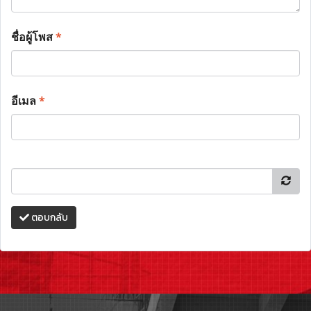
ชื่อผู้โพส
*
อีเมล
*
ตอบกลับ