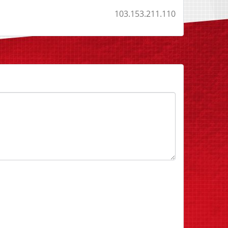
103.153.211.110