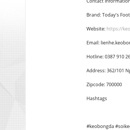
Contact Informatio
Brand: Today's Foot
Website:
https://ke
Email: lienhe.keo
Hotline: 0387 910 2
Address: 362/101 Ng
Zipcode: 700000
Hashtags
#keobongda #soike