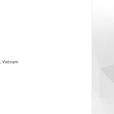
y, Vietnam