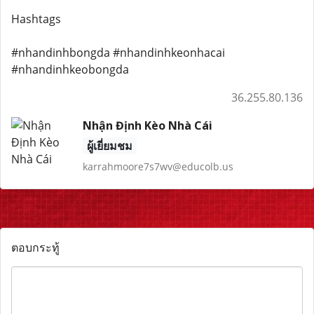
Hashtags
#nhandinhbongda #nhandinhkeonhacai
#nhandinhkeobongda
36.255.80.136
Nhận Định Kèo Nhà Cái
ผู้เยี่ยมชม
karrahmoore7s7wv@educolb.us
ตอบกระทู้