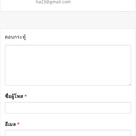
ha23@gmail.com
ตอบกระทู้
ชื่อผู้โพส
*
อีเมล
*