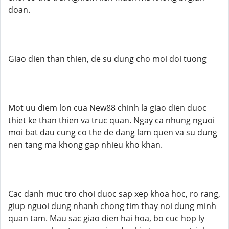
doan.
Giao dien than thien, de su dung cho moi doi tuong
Mot uu diem lon cua New88 chinh la giao dien duoc
thiet ke than thien va truc quan. Ngay ca nhung nguoi
moi bat dau cung co the de dang lam quen va su dung
nen tang ma khong gap nhieu kho khan.
Cac danh muc tro choi duoc sap xep khoa hoc, ro rang,
giup nguoi dung nhanh chong tim thay noi dung minh
quan tam. Mau sac giao dien hai hoa, bo cuc hop ly