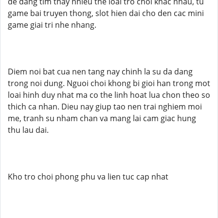
de dang tim thay nhieu the loai tro choi khac nhau, tu
game bai truyen thong, slot hien dai cho den cac mini
game giai tri nhe nhang.
Diem noi bat cua nen tang nay chinh la su da dang
trong noi dung. Nguoi choi khong bi gioi han trong mot
loai hinh duy nhat ma co the linh hoat lua chon theo so
thich ca nhan. Dieu nay giup tao nen trai nghiem moi
me, tranh su nham chan va mang lai cam giac hung
thu lau dai.
Kho tro choi phong phu va lien tuc cap nhat