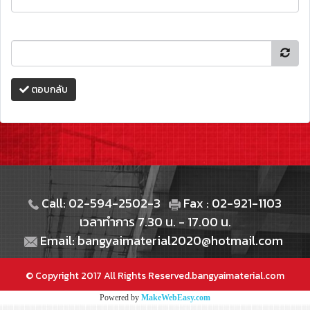
ตอบกลับ
Call: 02-594-2502-3
Fax : 02-921-1103
เวลาทำการ 7.30 น. - 17.00 น.
Email: bangyaimaterial2020@hotmail.com
© Copyright 2017 All Rights Reserved.bangyaimaterial.com
Powered by
MakeWebEasy.com