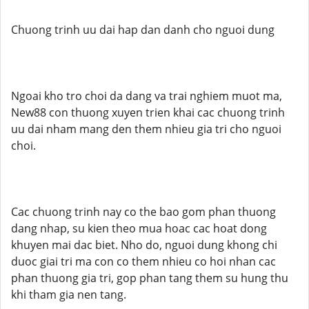
Chuong trinh uu dai hap dan danh cho nguoi dung
Ngoai kho tro choi da dang va trai nghiem muot ma,
New88 con thuong xuyen trien khai cac chuong trinh
uu dai nham mang den them nhieu gia tri cho nguoi
choi.
Cac chuong trinh nay co the bao gom phan thuong
dang nhap, su kien theo mua hoac cac hoat dong
khuyen mai dac biet. Nho do, nguoi dung khong chi
duoc giai tri ma con co them nhieu co hoi nhan cac
phan thuong gia tri, gop phan tang them su hung thu
khi tham gia nen tang.