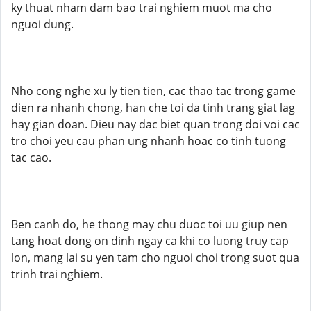
ky thuat nham dam bao trai nghiem muot ma cho
nguoi dung.
Nho cong nghe xu ly tien tien, cac thao tac trong game
dien ra nhanh chong, han che toi da tinh trang giat lag
hay gian doan. Dieu nay dac biet quan trong doi voi cac
tro choi yeu cau phan ung nhanh hoac co tinh tuong
tac cao.
Ben canh do, he thong may chu duoc toi uu giup nen
tang hoat dong on dinh ngay ca khi co luong truy cap
lon, mang lai su yen tam cho nguoi choi trong suot qua
trinh trai nghiem.