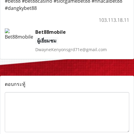
#bet88 #bet88casino #slotgamebet88 #nhacaibet88
#dangkybet88
103.113.18.11
Bet88mobile
ผู้เยี่ยมชม
DwayneKenyonsgrd71e@gmail.com
ตอบกระทู้