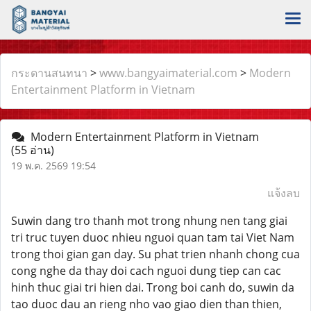
กระดานสนทนา
>
www.bangyaimaterial.com
>
Modern
Entertainment Platform in Vietnam
Modern Entertainment Platform in Vietnam
(55 อ่าน)
19 พ.ค. 2569 19:54
แจ้งลบ
Suwin dang tro thanh mot trong nhung nen tang giai
tri truc tuyen duoc nhieu nguoi quan tam tai Viet Nam
trong thoi gian gan day. Su phat trien nhanh chong cua
cong nghe da thay doi cach nguoi dung tiep can cac
hinh thuc giai tri hien dai. Trong boi canh do, suwin da
tao duoc dau an rieng nho vao giao dien than thien,