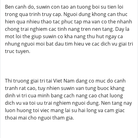
Ben canh do, suwin con tao an tuong boi su tien loi
trong qua trinh truy cap. Nguoi dung khong can thuc
hien qua nhieu thao tac phuc tap ma van co the nhanh
chong trai nghiem cac tinh nang tren nen tang. Day la
mot loi the giup suwin co kha nang thu hut ngay ca
nhung nguoi moi bat dau tim hieu ve cac dich vu giai tri
truc tuyen.
Thi truong giai tri tai Viet Nam dang co muc do canh
tranh rat cao, tuy nhien suwin van tung buoc khang
dinh vi tri cua minh bang cach nang cao chat luong
dich vu va toi uu trai nghiem nguoi dung. Nen tang nay
luon huong toi viec mang lai su hai long va cam giac
thoai mai cho nguoi tham gia.