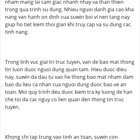
nham mang lai cam giac nhanh nhay va than thien
trong qua trinh su dung. Nhieu nguoi danh gia cao kha
nang van hanh on dinh cua suwin boi vi nen tang nay
giup ho tiet kiem thoi gian khi truy cap va su dung cac
tinh nang.
Trong linh vuc giai tri truc tuyen, van de bao mat thong
tin luon duoc nguoi dung quan tam. Hieu duoc dieu
nay, suwin da dau tu vao he thong bao mat nham dam
bao du lieu ca nhan cua nguoi dung duoc bao ve an
toan. Moi quy trinh deu duoc kiem tra ky luong de han
che toi da cac nguy co lien quan den thong tin truc
tuyen.
Khong chi tap trung vao tinh an toan, suwin con