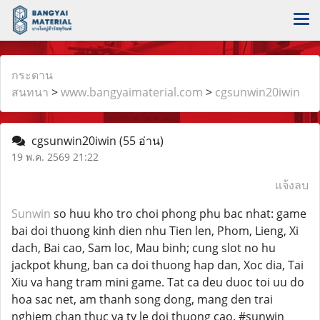
กระดาน
สนทนา
>
www.bangyaimaterial.com
>
cgsunwin20iwin
cgsunwin20iwin
(55 อ่าน)
19 พ.ค. 2569 21:22
แจ้งลบ
Sunwin
so huu kho tro choi phong phu bac nhat: game
bai doi thuong kinh dien nhu Tien len, Phom, Lieng, Xi
dach, Bai cao, Sam loc, Mau binh; cung slot no hu
jackpot khung, ban ca doi thuong hap dan, Xoc dia, Tai
Xiu va hang tram mini game. Tat ca deu duoc toi uu do
hoa sac net, am thanh song dong, mang den trai
nghiem chan thuc va ty le doi thuong cao. #sunwin