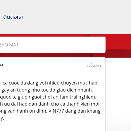
ติดต่อเรา
 BAO MAT
น)
แจ้งลบ
thai ca cuoc da dang voi nhieu chuyen muc hap
7 gay an tuong nho toc do giao dich nhanh,
 quoc te giup nguoi choi an tam trai nghiem.
nh uu dai hap dan danh cho ca thanh vien moi
hong van hanh on dinh, VIN777 dang dan khang
y.