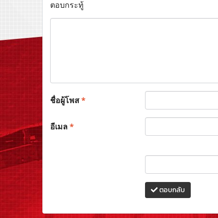
ตอบกระทู้
ชื่อผู้โพส
*
อีเมล
*
ตอบกลับ