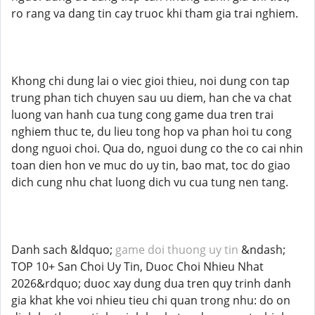
ro rang va dang tin cay truoc khi tham gia trai nghiem.
Khong chi dung lai o viec gioi thieu, noi dung con tap
trung phan tich chuyen sau uu diem, han che va chat
luong van hanh cua tung cong game dua tren trai
nghiem thuc te, du lieu tong hop va phan hoi tu cong
dong nguoi choi. Qua do, nguoi dung co the co cai nhin
toan dien hon ve muc do uy tin, bao mat, toc do giao
dich cung nhu chat luong dich vu cua tung nen tang.
Danh sach &ldquo;
game doi thuong uy tin
&ndash;
TOP 10+ San Choi Uy Tin, Duoc Choi Nhieu Nhat
2026&rdquo; duoc xay dung dua tren quy trinh danh
gia khat khe voi nhieu tieu chi quan trong nhu: do on