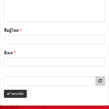
ชื่อผู้โพส
*
อีเมล
*
ตอบกลับ