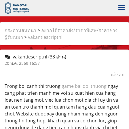
กระดานสนทนา
>
อยากได้ราคาส่ง/ราคาพิเศษ/ราคาช่าง
ผู้รับเหมา
>
vakantiescriptnl
vakantiescriptnl
(33 อ่าน)
20 พ.ค. 2569 16:57
แจ้งลบ
Trong boi canh thi truong
game bai doi thuong
ngay
cang phat trien manh me voi su xuat hien cua hang
loat nen tang moi, viec lua chon mot dia chi uy tin va
an toan tro thanh moi quan tam hang dau cua nguoi
choi. Website duoc xay dung nham mang den nguon
thong tin tong hop, khach quan va co chon loc, giup
nguoi dung de dang tiep can nhung danh gia chi tiet,