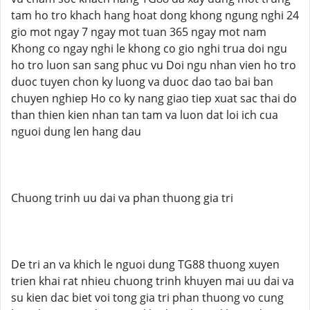
tam ho tro khach hang hoat dong khong ngung nghi 24
gio mot ngay 7 ngay mot tuan 365 ngay mot nam
Khong co ngay nghi le khong co gio nghi trua doi ngu
ho tro luon san sang phuc vu Doi ngu nhan vien ho tro
duoc tuyen chon ky luong va duoc dao tao bai ban
chuyen nghiep Ho co ky nang giao tiep xuat sac thai do
than thien kien nhan tan tam va luon dat loi ich cua
nguoi dung len hang dau
Chuong trinh uu dai va phan thuong gia tri
De tri an va khich le nguoi dung TG88 thuong xuyen
trien khai rat nhieu chuong trinh khuyen mai uu dai va
su kien dac biet voi tong gia tri phan thuong vo cung