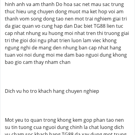
hinh anh va am thanh Do hoa sac net mau sac trung
thuc hieu ung chuyen dong muot ma ket hop voi am
thanh vom song dong tao nen mot trai nghiem giai tri
da giac quan vo cung hap dan Dac biet TG88 lien tuc
cap nhat nhung xu huong moi nhat tren thi truong giai
tri the gioi doi ngu phat trien luon lam viec khong
ngung nghi de mang den nhung ban cap nhat hang
tuan voi noi dung moi me dam bao nguoi dung khong
bao gio cam thay nham chan
Dich vu ho tro khach hang chuyen nghiep
Mot yeu to quan trong khong kem gop phan tao nen
su tin tuong cua nguoi dung chinh la chat luong dich
vu cham soc khach hang TG88 da xay dung mot trung