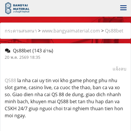
กระดานสนทนา
>
www.bangyaimaterial.com
>
Qs88bet
Qs88bet
(143 อ่าน)
20 พ.ค. 2569 18:35
แจ้งลบ
QS88
la nha cai uy tin voi kho game phong phu nhu
slot game, casino live, ca cuoc the thao, ban ca va xo
so. Giao dien nha cai QS 88 de dung, giao dich nhanh
minh bach, khuyen mai QS88 bet tan thu hap dan va
CSKH 24/7 giup nguoi choi trai nghiem thuan tien hon
moi ngay.