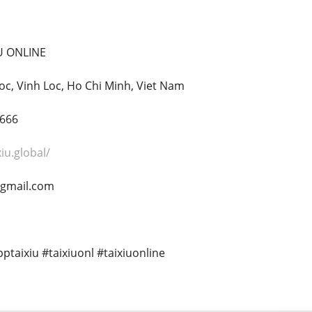
IU ONLINE
Loc, Vinh Loc, Ho Chi Minh, Viet Nam
8666
xiu.global/
@gmail.com
ptaixiu #taixiuonl #taixiuonline