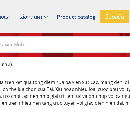
กับเรา
เลือกสินค้า
Product catalog
เว็บบอร์ด
Taixiu Global
 อ่าน)
 tren ket qua tong diem cua ba vien xuc xac, mang den loi 
 co the lua chon cua Tai, Xiu hoac nhieu loai cuoc phu voi t
 tro choi tao nen nhip giai tri lien tuc va phu hop voi ca ng
rien tren nhieu nen tang truc tuyen voi giao dien hien dai,