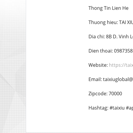
Thong Tin Lien He
Thuong hieu: TAI X
Dia chi: 8B D. Vinh 
Dien thoai: 098735
Website:
https://tai
Email: taixiuglobal
Zipcode: 70000
Hashtag: #taixiu #ap