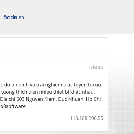
ติดต่อเรา
แจ้งลบ
c do on dinh va trai nghiem truc tuyen toi uu.
uong thich tren nhieu thiet bi khac nhau.
 Dia chi 503 Nguyen Kiem, Duc Nhuan, Ho Chi
io8software
113.188.206.55