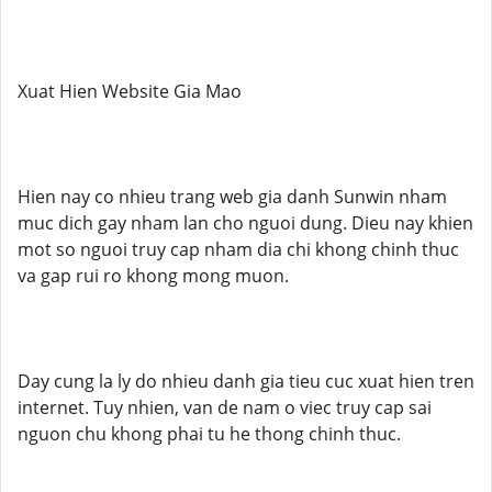
Xuat Hien Website Gia Mao
Hien nay co nhieu trang web gia danh Sunwin nham
muc dich gay nham lan cho nguoi dung. Dieu nay khien
mot so nguoi truy cap nham dia chi khong chinh thuc
va gap rui ro khong mong muon.
Day cung la ly do nhieu danh gia tieu cuc xuat hien tren
internet. Tuy nhien, van de nam o viec truy cap sai
nguon chu khong phai tu he thong chinh thuc.