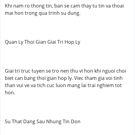
Khi nam ro thong tin, ban se cam thay tu tin va thoai
mai hon trong qua trinh su dung.
Quan Ly Thoi Gian Giai Tri Hop Ly
Giai tri truc tuyen se tro nen thu vi hon khi nguoi choi
biet can bang thoi gian hop ly. Viec tham gia voi tinh
than vui ve va tich cuc luon mang lai trai nghiem tot
hon.
Su That Dang Sau Nhung Tin Don