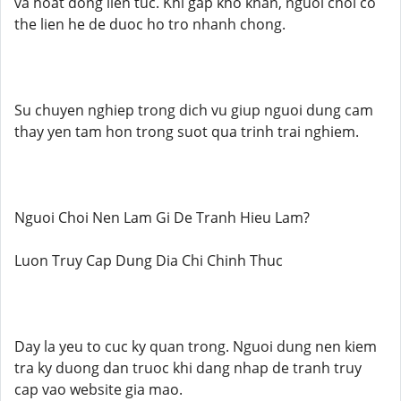
va hoat dong lien tuc. Khi gap kho khan, nguoi choi co
the lien he de duoc ho tro nhanh chong.
Su chuyen nghiep trong dich vu giup nguoi dung cam
thay yen tam hon trong suot qua trinh trai nghiem.
Nguoi Choi Nen Lam Gi De Tranh Hieu Lam?
Luon Truy Cap Dung Dia Chi Chinh Thuc
Day la yeu to cuc ky quan trong. Nguoi dung nen kiem
tra ky duong dan truoc khi dang nhap de tranh truy
cap vao website gia mao.