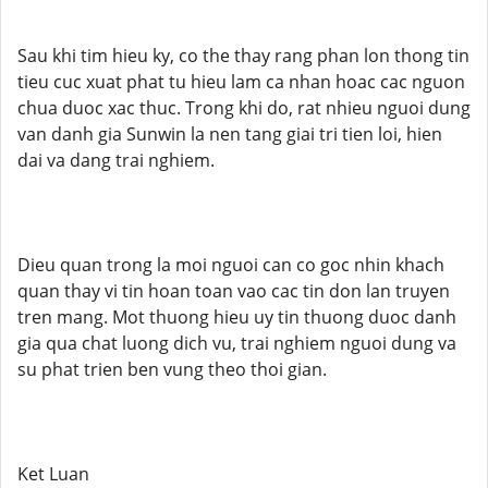
Sau khi tim hieu ky, co the thay rang phan lon thong tin
tieu cuc xuat phat tu hieu lam ca nhan hoac cac nguon
chua duoc xac thuc. Trong khi do, rat nhieu nguoi dung
van danh gia Sunwin la nen tang giai tri tien loi, hien
dai va dang trai nghiem.
Dieu quan trong la moi nguoi can co goc nhin khach
quan thay vi tin hoan toan vao cac tin don lan truyen
tren mang. Mot thuong hieu uy tin thuong duoc danh
gia qua chat luong dich vu, trai nghiem nguoi dung va
su phat trien ben vung theo thoi gian.
Ket Luan