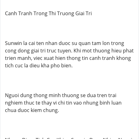
Canh Tranh Trong Thi Truong Giai Tri
Sunwin la cai ten nhan duoc su quan tam lon trong
cong dong giai tri truc tuyen. Khi mot thuong hieu phat
trien manh, viec xuat hien thong tin canh tranh khong
tich cuc la dieu kha pho bien.
Nguoi dung thong minh thuong se dua tren trai
nghiem thuc te thay vi chi tin vao nhung binh luan
chua duoc kiem chung.