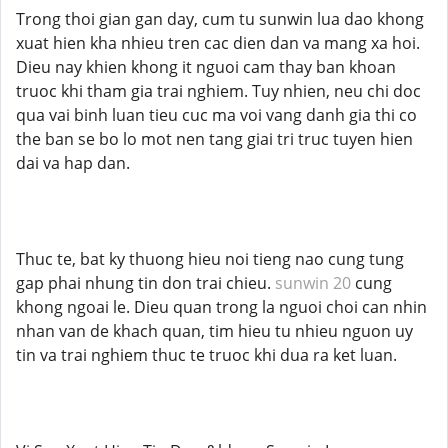
Trong thoi gian gan day, cum tu sunwin lua dao khong
xuat hien kha nhieu tren cac dien dan va mang xa hoi.
Dieu nay khien khong it nguoi cam thay ban khoan
truoc khi tham gia trai nghiem. Tuy nhien, neu chi doc
qua vai binh luan tieu cuc ma voi vang danh gia thi co
the ban se bo lo mot nen tang giai tri truc tuyen hien
dai va hap dan.
Thuc te, bat ky thuong hieu noi tieng nao cung tung
gap phai nhung tin don trai chieu.
sunwin 20
cung
khong ngoai le. Dieu quan trong la nguoi choi can nhin
nhan van de khach quan, tim hieu tu nhieu nguon uy
tin va trai nghiem thuc te truoc khi dua ra ket luan.