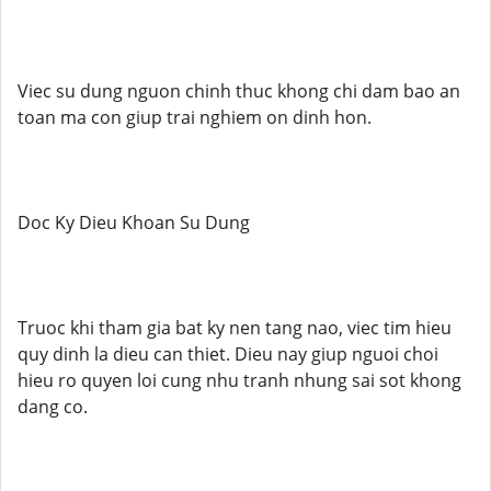
Viec su dung nguon chinh thuc khong chi dam bao an
toan ma con giup trai nghiem on dinh hon.
Doc Ky Dieu Khoan Su Dung
Truoc khi tham gia bat ky nen tang nao, viec tim hieu
quy dinh la dieu can thiet. Dieu nay giup nguoi choi
hieu ro quyen loi cung nhu tranh nhung sai sot khong
dang co.