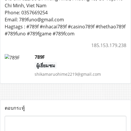
Chi Minh, Viet Nam
Phone: 0357669254
Email: 789funo@gmail.com
Hagtags : #789f #nhacai789f #casino789f #thethao789f
#789funo #789fgame #789fcom
185.153.179.238
789F
ผู้เยี่ยมชม
shikamaruohime2219@gmail.com
ตอบกระทู้