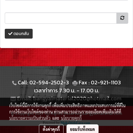
ตอบกลับ
Call: 02-594-2502-3
Fax : 02-921-1103
เวลาทำการ 7.30 น. - 17.00 น.
Email: bangyaimaterial2020@hotmail.com
เว็บไซต์นี้มีการใช้งานคุกกี้ เพื่อเพิ่มประสิทธิภาพและประสบการณ์ที่ดีใน
การใช้งานเว็บไซต์ของท่าน ท่านสามารถอ่านรายละเอียดเพิ่มเติมได้ที่
© Copyright 2017 All Rights Reserved.bangyaimaterial.com
นโยบายความเป็นส่วนตัว
และ
นโยบายคุกกี้
Powered by
MakeWebEasy.com
ตั้งค่าคุกกี้
ยอมรับทั้งหมด