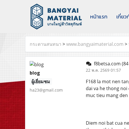
หน้าแรก
เกี่ยว
กระดานสนทนา
>
www.bangyaimaterial.com
>
f8betsa.com
(84
22 พ.ค. 2569 01:57
blog
ผู้เยี่ยมชม
F168 la mot nen tan
dai va he thong noi
ha23@gmail.com
muc tieu mang den m
Diem noi bat cua ne