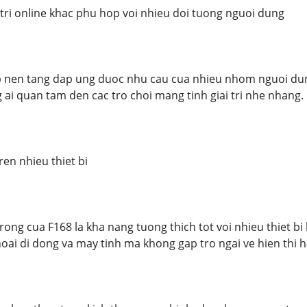
 tri online khac phu hop voi nhieu doi tuong nguoi dung
p nen tang dap ung duoc nhu cau cua nhieu nhom nguoi dun
ai quan tam den cac tro choi mang tinh giai tri nhe nhang.
ren nhieu thiet bi
ong cua F168 la kha nang tuong thich tot voi nhieu thiet bi
hoai di dong va may tinh ma khong gap tro ngai ve hien thi h