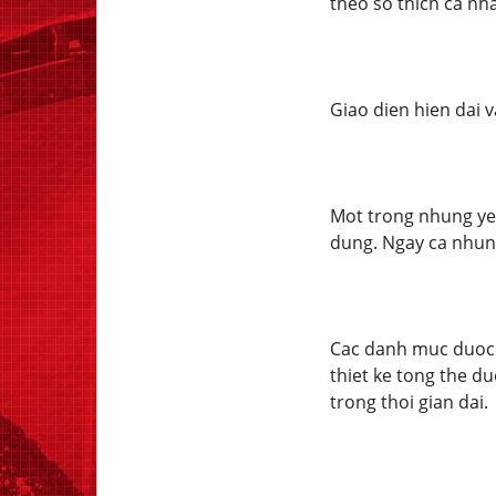
theo so thich ca nh
Giao dien hien dai v
Mot trong nhung yeu
dung. Ngay ca nhun
Cac danh muc duoc 
thiet ke tong the d
trong thoi gian dai.