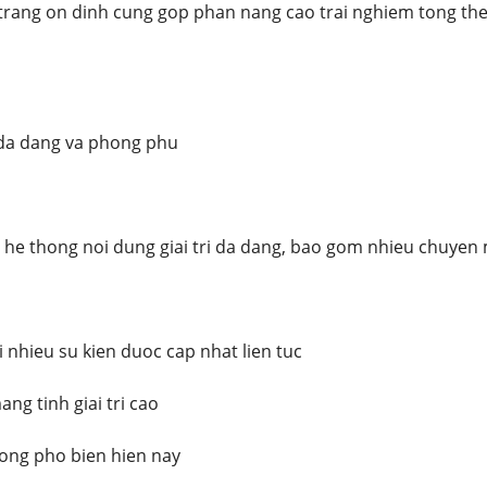
i trang on dinh cung gop phan nang cao trai nghiem tong the
da dang va phong phu
he thong noi dung giai tri da dang, bao gom nhieu chuyen
 nhieu su kien duoc cap nhat lien tuc
ng tinh giai tri cao
uong pho bien hien nay