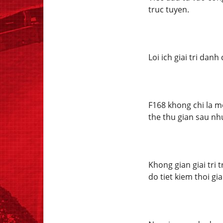
truc tuyen.
Loi ich giai tri dan
F168 khong chi la m
the thu gian sau nh
Khong gian giai tri 
do tiet kiem thoi gia