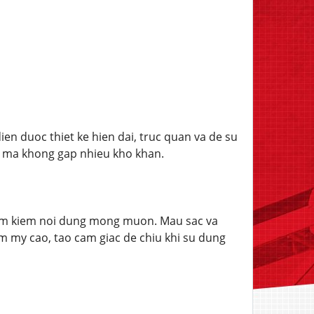
en duoc thiet ke hien dai, truc quan va de su
 ma khong gap nhieu kho khan.
tim kiem noi dung mong muon. Mau sac va
m my cao, tao cam giac de chiu khi su dung