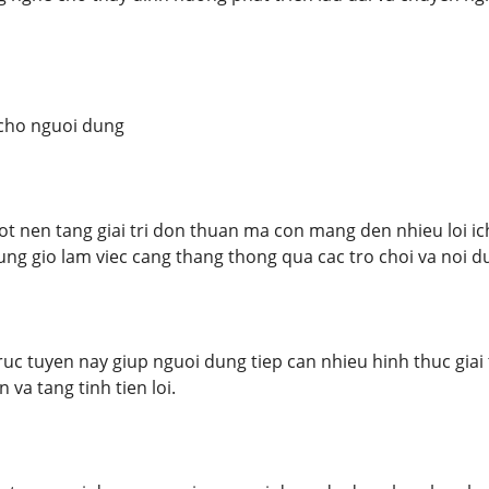
h cho nguoi dung
ot nen tang giai tri don thuan ma con mang den nhieu loi ic
ung gio lam viec cang thang thong qua cac tro choi va noi d
truc tuyen nay giup nguoi dung tiep can nhieu hinh thuc giai t
n va tang tinh tien loi.