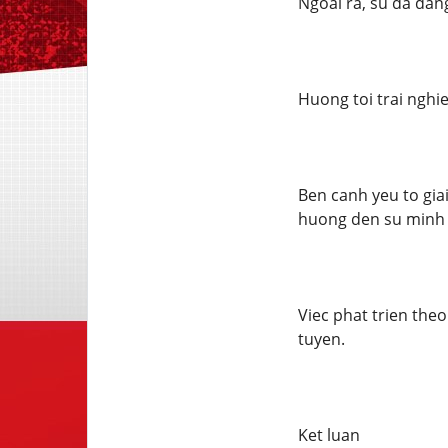
Ngoai ra, su da dan
Huong toi trai ngh
Ben canh yeu to gia
huong den su minh 
Viec phat trien the
tuyen.
Ket luan