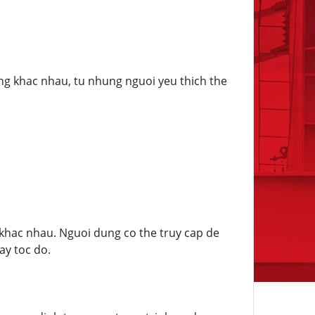
g khac nhau, tu nhung nguoi yeu thich the
 khac nhau. Nguoi dung co the truy cap de
ay toc do.